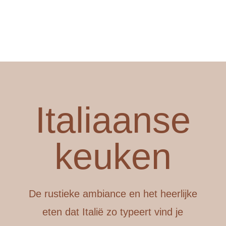
Italiaanse
keuken
De rustieke ambiance en het heerlijke
eten dat Italië zo typeert vind je